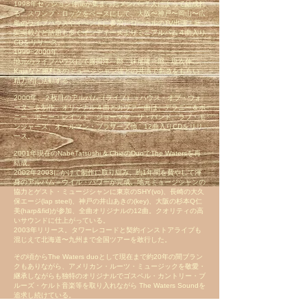
1998年セッション仲間が集まったメンバ−７人によって結成れ
る。スワンプ・ロックをベースにして、大阪〜神戸〜岡山〜広
島のライブハウスやイベントに参加。ローカルのTV出演・新
聞掲載など話題も多くインディーズよりミニアルバム４曲入り
CDをリリース。
1999~2000年
地元のライブハウスにて服田洋一郎、妹尾隆一郎、塩次伸二、
Kajaなど腕利きのミュージシャン達との共演で刺激をもらい
精力的に活動する。
2000年、２枚目のアルバム（ライブ）＝ハウス・オブ・ウォ
ーターを制作。オリジナル４曲とカヴァー曲は、デラニー＆ボ
ニー、ボニー・レイット、ジョーママ、ザ・バンド、ラブ・モ
ンジャーズ、オールマン・ブラザーズ他 12曲入りCDをリリ
ース。
2001年現在のNabeTatsushi & ChieのDuoでThe Watersを再
結成。
2002年2003にかけて制作に取り組み、約1年間を費やして渾
身のアルバム＝ウイル・パワーが完成。地元ミュージシャンの
協力とゲスト・ミュージシャンに東京のSHY(vo)、長崎の大久
保エージ(lap steel)、神戸の井山あきの(key)、大阪の杉本Q仁
美(harp&fid)が参加、全曲オリジナルの12曲。クオリティの高
いサウンドに仕上がっている。
2003年リリース。タワーレコードと契約インストアライブも
混じえて北海道〜九州まで全国ツアーを敢行した。
その頃からThe Waters duoとして現在まで約20年の間ブラン
クもありながら、アメリカン・ルーツ・ミュージックを敬愛・
継承しながらも独特のオリジナルでゴスペル・カントリー・ブ
ルーズ・ケルト音楽等を取り入れながら The Waters Soundを
追求し続けている。